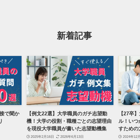
新着記事
接で聞か
【例文22選】大学職員のガチ志望動
【27卒
り
機！大学の役割・職種ごとの志望理由
ル！いつ
を現役大学職員が書いた志望動機集
すための
2025年2月16日
2026年6月13日
2024年12